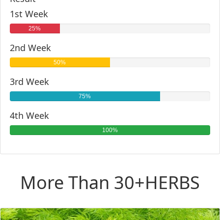
1st Week
25%
2nd Week
50%
3rd Week
75%
4th Week
100%
More Than 30+HERBS