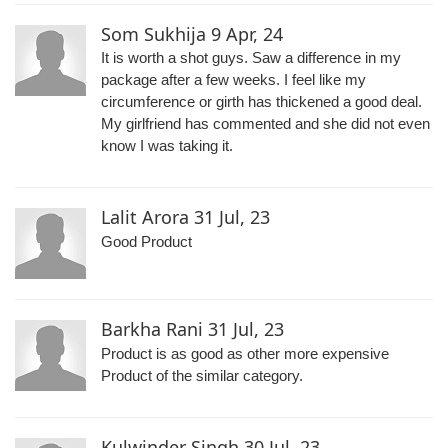
Som Sukhija
9 Apr, 24
It is worth a shot guys. Saw a difference in my
package after a few weeks. I feel like my
circumference or girth has thickened a good deal.
My girlfriend has commented and she did not even
know I was taking it.
Lalit Arora
31 Jul, 23
Good Product
Barkha Rani
31 Jul, 23
Product is as good as other more expensive
Product of the similar category.
Kulwinder Singh
30 Jul, 23